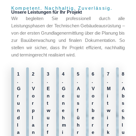
Kompetent. Nachhaltig. Zuverlässig.
Unsere Leistungen für Ihr Projekt
Wir begleiten Sie professionell durch alle
Leistungsphasen der Technischen Gebäudeausrüstung –
von der ersten Grundlagenermittlung über die Planung bis
zur Bauüberwachung und finalen Dokumentation. So
stellen wir sicher, dass Ihr Projekt effizient, nachhaltig
und termingerecht realisiert wird.
1
2
3
4
5
6
7
8
.
.
.
.
.
.
.
.
G
V
E
G
A
V
M
A
r
o
n
e
u
o
i
b
u
r
t
n
s
r
t
s
n
p
w
e
f
b
w
c
d
l
u
h
ü
e
i
h
l
a
r
m
h
r
r
l
a
n
f
i
r
e
k
u