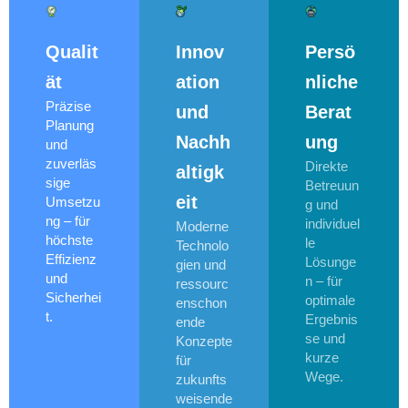
Qualit
Innov
Persö
ät
ation
nliche
Präzise
und
Berat
Planung
Nachh
ung
und
zuverläs
Direkte
altigk
sige
Betreuun
eit
Umsetzu
g und
ng – für
individuel
Moderne
höchste
le
Technolo
Effizienz
Lösunge
gien und
und
n – für
ressourc
Sicherhei
optimale
enschon
t.
Ergebnis
ende
se und
Konzepte
kurze
für
Wege.
zukunfts
weisende