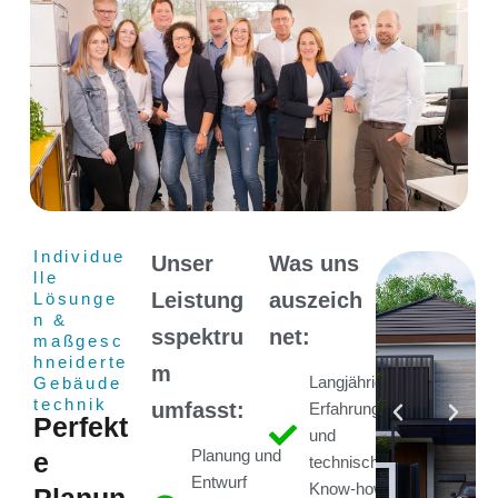
Individue
Unser
Was uns
lle
Leistung
auszeich
Lösunge
n &
sspektru
net:
maßgesc
hneiderte
m
Gebäude
Langjährige
technik
umfasst:
Erfahrung
Perfekt
und
e
Planung und
technisches
Entwurf
Know-how
Planun