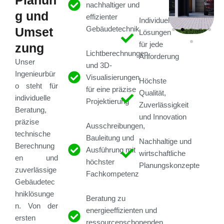
nachhaltiger und
g und
effizienter
Individuelle
Umset
Gebäudetechnik
Lösungen
für jede
zung
Lichtberechnungen
Anforderung
Unser
und 3D-
Ingenieurbür
Visualisierungen
Höchste
o steht für
für eine präzise
Qualität,
individuelle
Projektierung
Zuverlässigkeit
Beratung,
und Innovation
präzise
Ausschreibungen,
technische
Bauleitung und
Nachhaltige und
Berechnung
Ausführung mit
wirtschaftliche
en und
höchster
Planungskonzepte
zuverlässige
Fachkompetenz
Gebäudetec
hniklösunge
Beratung zu
n. Von der
energieeffizienten und
ersten
ressourcenschonenden