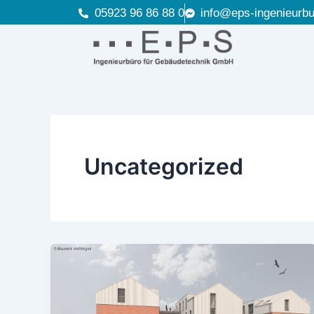
Zum
05923 96 86 88 0
info@eps-ingenieurbu
Inhalt
springen
Uncategorized